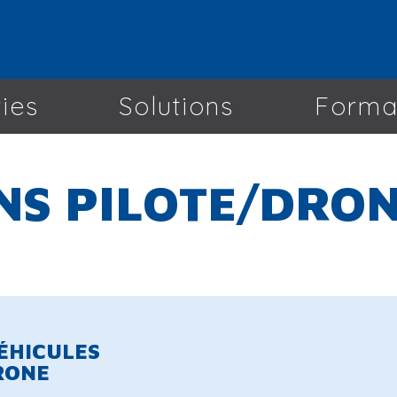
ries
Solutions
Forma
NS PILOTE/DRO
VÉHICULES
RONE