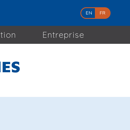
EN
FR
tion
Entreprise
NES