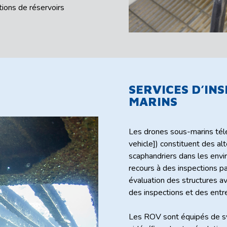
tions de réservoirs
SERVICES D’IN
MARINS
Les drones sous-marins té
vehicle]) constituent des al
scaphandriers dans les en
recours à des inspections p
évaluation des structures av
des inspections et des entr
Les ROV sont équipés de sy